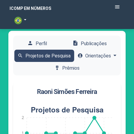
menu
ICOMP EM NÚMEROS
person
description
Perfil
Publicações
search
Projetos de Pesquisa
account_circle
Orientações
military_tech
Prêmios
Raoni Simões Ferreira