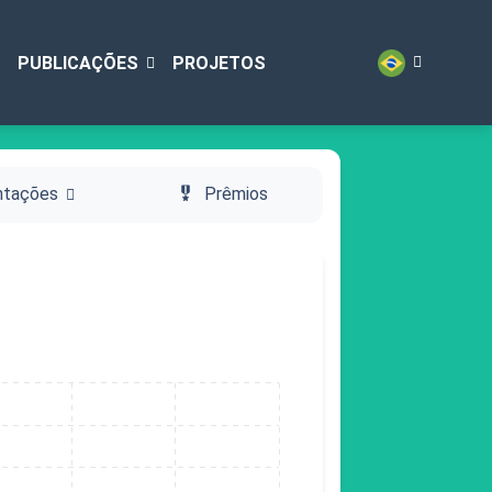
PUBLICAÇÕES
PROJETOS
ntações
military_tech
Prêmios