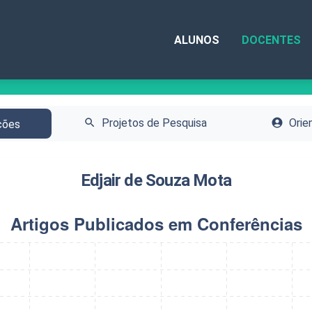
ALUNOS
DOCENTES
search
Projetos de Pesquisa
account_circle
Orie
ções
Edjair de Souza Mota