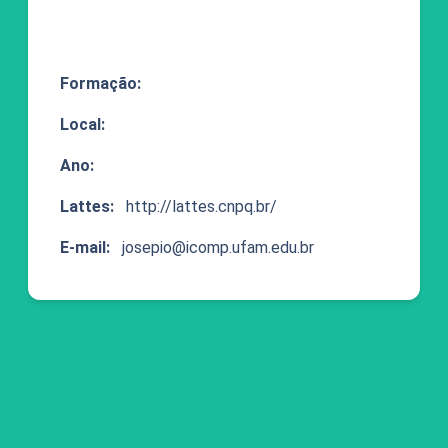
Formação:
Local:
Ano:
Lattes:
http://lattes.cnpq.br/
E-mail:
josepio@icomp.ufam.edu.br