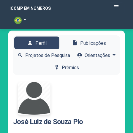
menu
ICOMP EM NÚMEROS
person
description
Perfil
Publicações
search
Projetos de Pesquisa
account_circle
Orientações
military_tech
Prêmios
José Luiz de Souza Pio