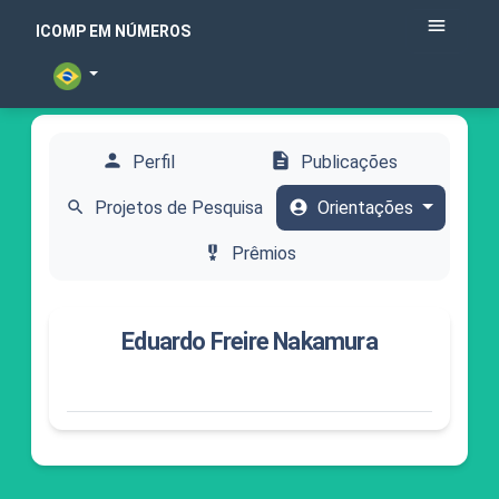
menu
ICOMP EM NÚMEROS
person
description
Perfil
Publicações
search
Projetos de Pesquisa
account_circle
Orientações
military_tech
Prêmios
Eduardo Freire Nakamura