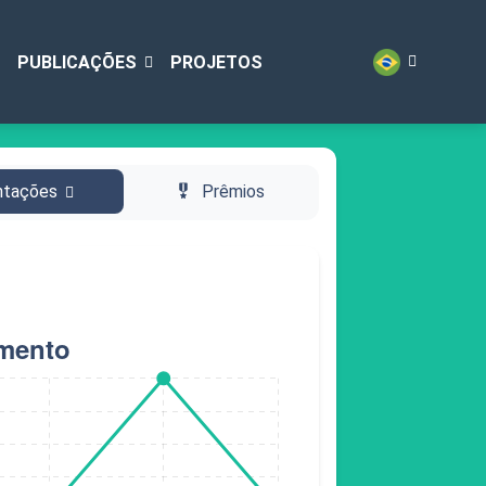
PUBLICAÇÕES
PROJETOS
ntações
military_tech
Prêmios