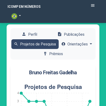
menu
ICOMP EM NÚMEROS
person
description
Perfil
Publicações
search
Projetos de Pesquisa
account_circle
Orientações
military_tech
Prêmios
Bruno Freitas Gadelha