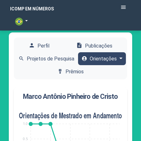
menu
ICOMP EM NÚMEROS
person
description
Perfil
Publicações
search
Projetos de Pesquisa
account_circle
Orientações
military_tech
Prêmios
Marco Antônio Pinheiro de Cristo