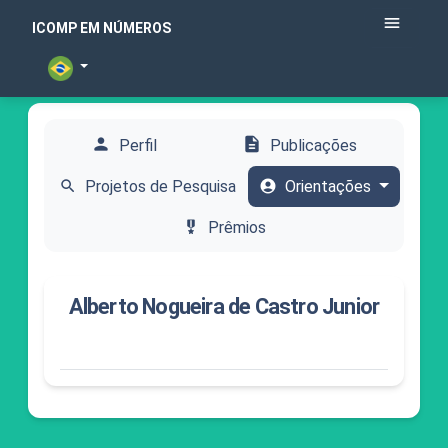
menu
ICOMP EM NÚMEROS
person
description
Perfil
Publicações
search
Projetos de Pesquisa
account_circle
Orientações
military_tech
Prêmios
Alberto Nogueira de Castro Junior